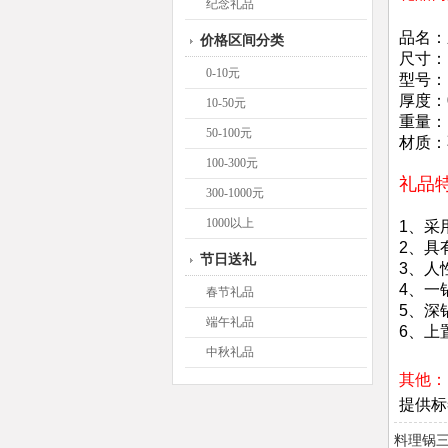
纪念礼品
品名：
价格区间分类
尺寸：1
0-10元
型号：L
厚度：
10-50元
重量：
50-100元
材质：
100-300元
礼品
300-1000元
1000以上
1、采
2、具
节日送礼
3、人
4、一
春节礼品
5、深
端午礼品
6、上
中秋礼品
其他：
提供标
料理锅