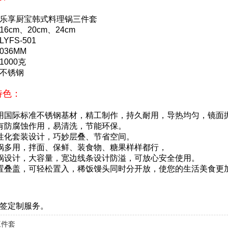
乐享厨宝韩式料理锅三件套
6cm、20cm、24cm
YFS-501
036MM
1000克
不锈钢
特色：
用国际标准不锈钢基材，精工制作，持久耐用，导热均匀，镜面抛
有防腐蚀作用，易清洗，节能环保。
性化套装设计，巧妙层叠、节省空间。
锅多用，拌面、保鲜、装食物、糖果样样都行，
锅设计，大容量，宽边线条设计防溢，可放心安全使用。
置叠盖，可轻松置入，稀饭馒头同时分开放，使您的生活美食更
签定制服务。
三件套