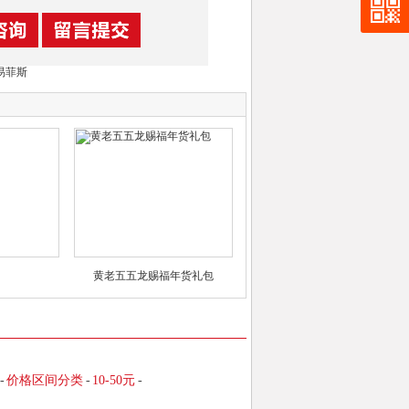
易菲斯
黄老五五龙赐福年货礼包
-
价格区间分类
-
10-50元
-