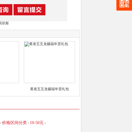
易菲斯
黄老五五龙赐福年货礼包
-
价格区间分类
-
10-50元
-