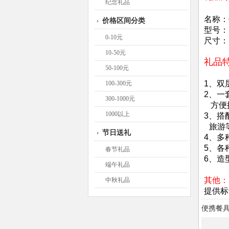
纪念礼品
名称：
价格区间分类
型号：B
0-10元
尺寸：
10-50元
礼品
50-100元
1、双
100-300元
2、一
300-1000元
方便
1000以上
3、搭
旅游
节日送礼
4、多
5、各
春节礼品
6、造
端午礼品
其他：
中秋礼品
提供标
便携餐